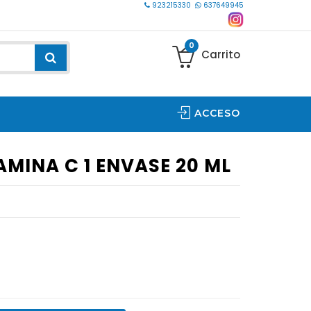
923215330
637649945
0
Carrito
ACCESO
AMINA C 1 ENVASE 20 ML