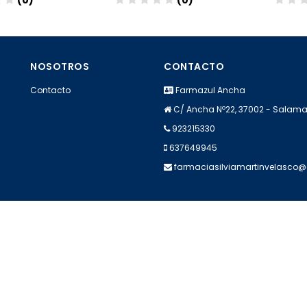
(0)
(0)
dir
Añadir
A
NOSOTROS
CONTACTO
Contacto
Farmazul Ancha
C/ Ancha Nº22, 37002 - Sala
923215330
637649945
farmaciasilviamartinvelasco
Apúntate a nuestra Newsletter
Escribe aquí tu email...
Suscribirse