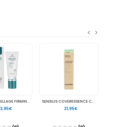
ENDOCARE CELLAGE FIRMING DAY CREAM SPF30 REAFIRMANTE REGENERADORA 1 ENVASE 50 ML
SENSILIS COVERESSENCE CORRECTOR ANTIROJECES 1 STICK
3,95€
21,95€