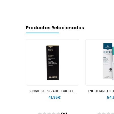
Productos Relacionados
NEUTROGENA CELLULAR BOOST CREMA DIA Y CONTORNO DE OJOS
SENSILIS UPGRADE FLUIDO 1 FRASCO 1 F50 ML
€
41,95€
54,