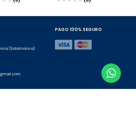
(0)
(0)
ñadir
Añadir
PAGO 100% SEGURO
manca (Salamanca)
@gmail.com