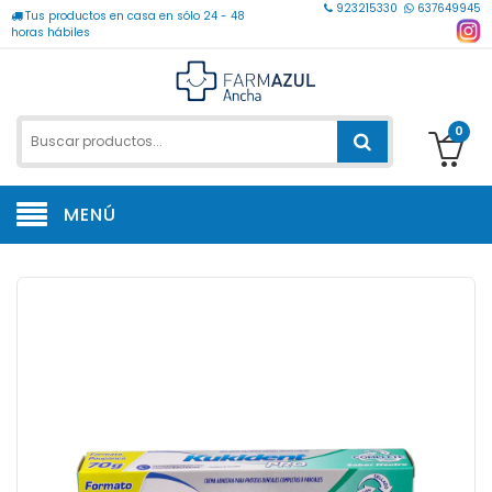
923215330
637649945
Tus productos en casa en sólo 24 - 48
horas hábiles
0
MENÚ